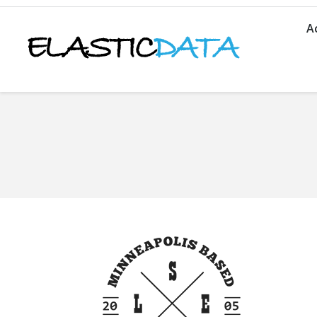
A
You are here: