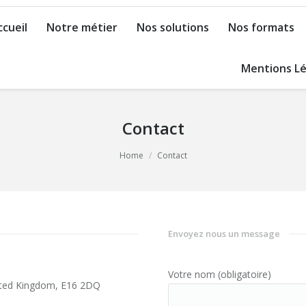
ccueil
Notre métier
Nos solutions
Nos formats
Mentions Lé
Contact
Home
Contact
Envoyez nous un message
Votre nom (obligatoire)
nited Kingdom, E16 2DQ