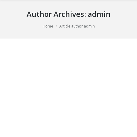
Author Archives:
admin
You are here:
Home
Article author admin
Bonjour tout le monde !
Bienvenue dans WordPress. Ceci est votre premier
article. Modifiez-le ou supprimez-le, puis lancez-vous !
7 décembre 2015
1 Comment
Non classé
By
admin